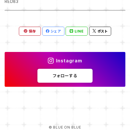
KLASSIK BACKPACK
RED83
BLACK
KLASSIK KROSSBAG (L)
保存
シェア
LINE
ポスト
GREY
KLASSIK KROSSBAG（Ｓ）
NAVY
Instagram
フォローする
© BLUE ON BLUE