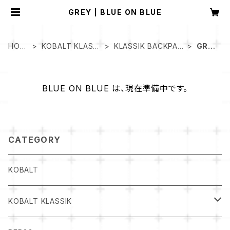
GREY | BLUE ON BLUE
HOM
KOBALT KLASSI
KLASSIK BACKPAC
GRE
E
K
K
Y
BLUE ON BLUE は、現在準備中です。
CATEGORY
KOBALT
KOBALT KLASSIK